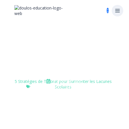
5 Stratégies De Tutorat Pour
Surmonter Les Lacunes
Scolaires
Accueil
»
Tutorat et accompagnement scolaire
»
octobre 9, 2025
5 Stratégies de Tutorat pour Surmonter les Lacunes
Tutorat et accompagnement scolaire
Scolaires