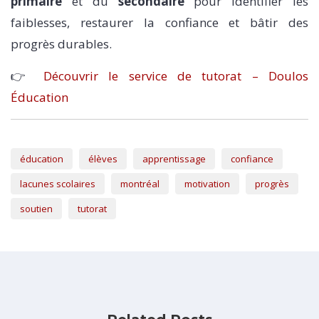
primaire
et du
secondaire
pour identifier les
faiblesses, restaurer la confiance et bâtir des
progrès durables.
👉
Découvrir le service de tutorat – Doulos
Éducation
éducation
élèves
apprentissage
confiance
lacunes scolaires
montréal
motivation
progrès
soutien
tutorat