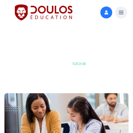
Étiquette :
Tutorat
Accueil
»
tutorat