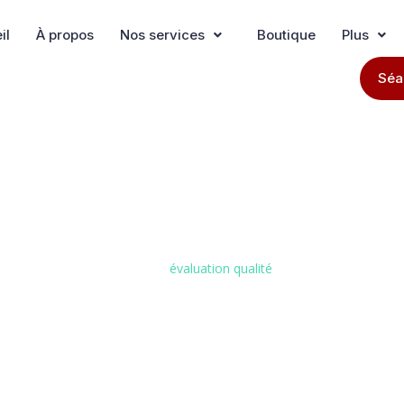
il
À propos
Nos services
Boutique
Plus
Séa
Étiquette :
Évaluation Qualité
Accueil
»
évaluation qualité